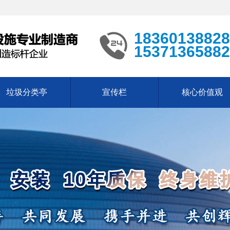
18360138828
15371365882
垃圾分类亭
宣传栏
核心价值观