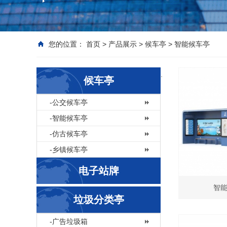
您的位置：
首页
>
产品展示
>
候车亭
>
智能候车亭
.
候车亭
-公交候车亭
-智能候车亭
-仿古候车亭
-乡镇候车亭
电子站牌
智能
垃圾分类亭
-广告垃圾箱