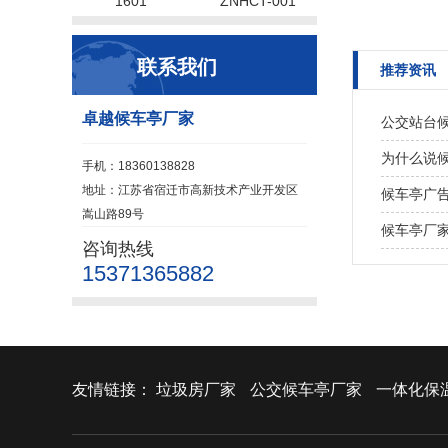
1601
ZNHCT-001
联系我们
推荐资讯
卓越候车亭厂家
公交站台
为什么说
手机：18360138828
地址：江苏省宿迁市高新技术产业开发区
候车亭广
嵩山路89号
候车亭厂
咨询热线
15371365882
友情链接：
垃圾房厂家
公交候车亭厂家
一体化保