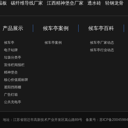
温板
碳纤维导线厂家
江西精神堡垒厂家
透水砖
轻钢龙骨
产品展示
候车亭案例
候车亭百科
候车亭
候车亭案例
候车亭厂家动态
电子站牌
候车亭行业动态
垃圾分类亭
宣传栏阅报栏
精神堡垒
核心价值观标牌
遮阳挡雨棚
广告灯箱
公共充电亭
司 版权所有 地址：江苏省宿迁市高新技术产业开发区嵩山路89号 备案号：
苏ICP备20045984