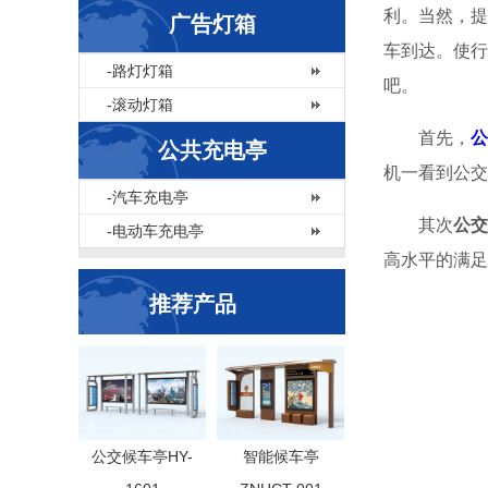
利。当然，提
广告灯箱
车到达。使行
-路灯灯箱
吧。
-滚动灯箱
首先，
公
公共充电亭
机一看到公交
-汽车充电亭
其次
公交
-电动车充电亭
高水平的满足
推荐产品
公交候车亭HY-
智能候车亭