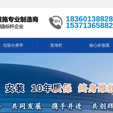
18360138828
15371365882
垃圾分类亭
宣传栏
核心价值观