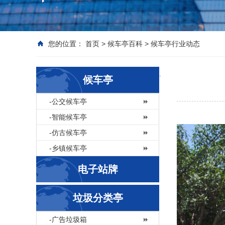
您的位置：
首页
>
候车亭百科
>
候车亭行业动态
.
候车亭
-公交候车亭
-智能候车亭
-仿古候车亭
-乡镇候车亭
电子站牌
垃圾分类亭
-广告垃圾箱