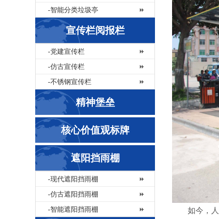
-智能分类垃圾亭
宣传栏阅报栏
-党建宣传栏
-仿古宣传栏
-不锈钢宣传栏
精神堡垒
核心价值观标牌
遮阳挡雨棚
-现代遮阳挡雨棚
-仿古遮阳挡雨棚
-智能遮阳挡雨棚
如今，人