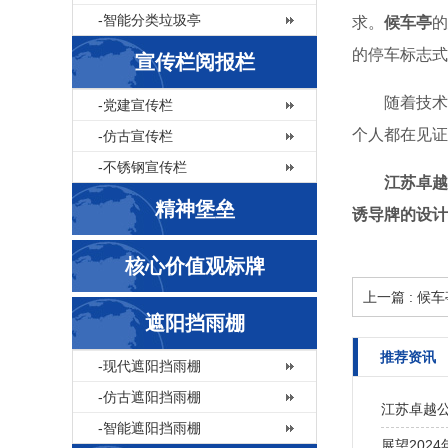
-智能分类垃圾亭
求。
候车亭
的
的停车标志式
宣传栏阅报栏
随着技术
-党建宣传栏
个人都在见证
-仿古宣传栏
-不锈钢宣传栏
江苏卓越
精神堡垒
诱导牌的设计
核心价值观标牌
上一篇 : 
遮阳挡雨棚
推荐资讯
-现代遮阳挡雨棚
-仿古遮阳挡雨棚
江苏卓越
-智能遮阳挡雨棚
展望202