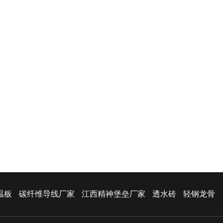
温板
碳纤维导线厂家
江西精神堡垒厂家
透水砖
轻钢龙骨