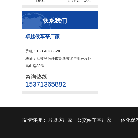
1601
ZNHCT-001
联系我们
卓越候车亭厂家
手机：18360138828
地址：江苏省宿迁市高新技术产业开发区
嵩山路89号
咨询热线
15371365882
友情链接：
垃圾房厂家
公交候车亭厂家
一体化保