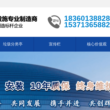
18360138828
15371365882
垃圾分类亭
宣传栏
核心价值观