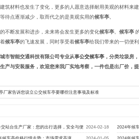
建筑材料也发生了变化，更多的人愿意选择耐用美观的材料来建
等待点逐渐减少，取而代之的是美观实用的
候车亭
。
的不断发展和进步，未来将会发生更多的变化
候车亭
。
候车亭
着
候车亭
的飞速发展，同时享受着
候车亭
给我们带来的一切便利
城市智能交通科技有限公司专业从事
公交候车亭
，分类垃圾房，
生产与安装服务，欢迎您来我厂实地考察，一件也是出厂价，提
候车亭厂家告诉您设立公交候车亭要哪些注意事项及标准
公交站台生产厂家：您的出行选择，安全与便
2024-02-18
2024年
4年候车亭价格行情走势：市场需求高涨，
2024-01-05
2024年