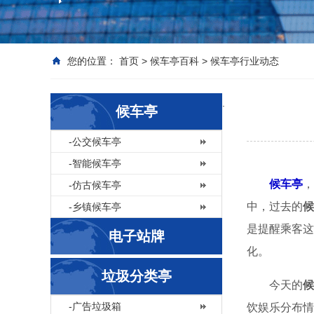
您的位置：
首页
>
候车亭百科
>
候车亭行业动态
.
候车亭
-公交候车亭
-智能候车亭
候车亭
，
-仿古候车亭
中，过去的
候
-乡镇候车亭
是提醒乘客
电子站牌
化。
垃圾分类亭
今天的
候
-广告垃圾箱
饮娱乐分布情