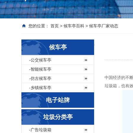
您的位置：
首页
>
候车亭百科
>
候车亭厂家动态
.
候车亭
-公交候车亭
-智能候车亭
中国经济的不
-仿古候车亭
垃圾箱，也有
-乡镇候车亭
电子站牌
垃圾分类亭
-广告垃圾箱