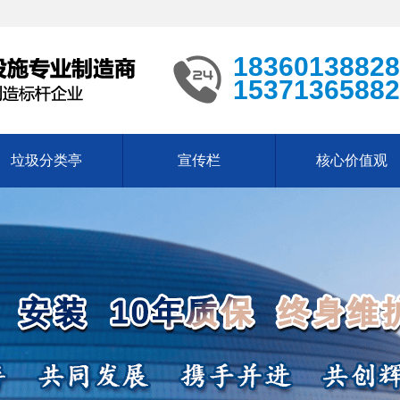
18360138828
15371365882
垃圾分类亭
宣传栏
核心价值观