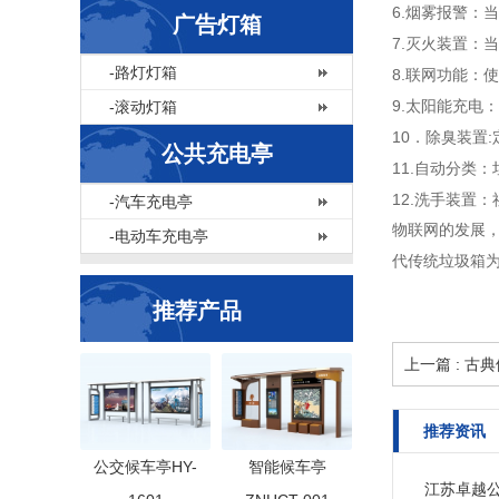
6.烟雾报警：
广告灯箱
7.灭火装置：
-路灯灯箱
8.联网功能：
9.太阳能充电
-滚动灯箱
10．除臭装置
公共充电亭
11.自动分类
12.洗手装置
-汽车充电亭
物联网的发展
-电动车充电亭
代传统垃圾箱
推荐产品
上一篇 : 
推荐资讯
公交候车亭HY-
智能候车亭
江苏卓越