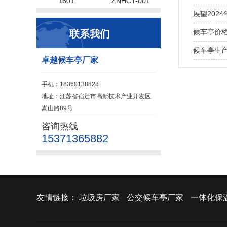
1601
ZNHCT-001
展望202
候车亭价
联系我们
候车亭生
卓越候车亭厂家
手机：18360138828
地址：江苏省宿迁市高新技术产业开发区
嵩山路89号
咨询热线
15371365882
友情链接：
垃圾房厂家
公交候车亭厂家
一体化保