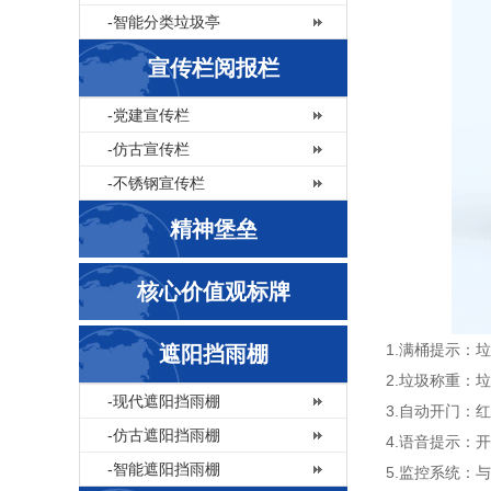
-智能分类垃圾亭
宣传栏阅报栏
-党建宣传栏
-仿古宣传栏
-不锈钢宣传栏
精神堡垒
核心价值观标牌
1.满桶提示
遮阳挡雨棚
2.垃圾称重：
-现代遮阳挡雨棚
3.自动开门：
-仿古遮阳挡雨棚
4.语音提示：
-智能遮阳挡雨棚
5.监控系统：