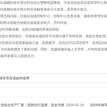
当垃圾桶内发生明火时自动火警蜂鸣器警报，可发送信息至垃圾管理中心
当垃圾桶内发生明火时自动触发液体灭火装置，直至明火熄灭。
使用无线功能，垃圾站连接控制中心，控制中心负责采集、接收和管理垃
：利用太阳能为智能垃圾箱提供电力，节约环保。
:定时消毒杀菌，去除垃圾桶内带来的异味。
：垃圾分类的地方，垃圾放在感应区可分辨出属于何种垃圾，有效分类处理
：社区厨余垃圾需要破袋入箱，容易脏手，扔完后可以清洗双手，采用自动
，为垃圾箱增加了新的功能，同时，也越来越具备人文关怀，为市民提供
为城市发展注入新的活力。
古典候车亭应该如何保养
公交站台生产厂家：您的出行选择，安全与便
2024-02-18
2024年