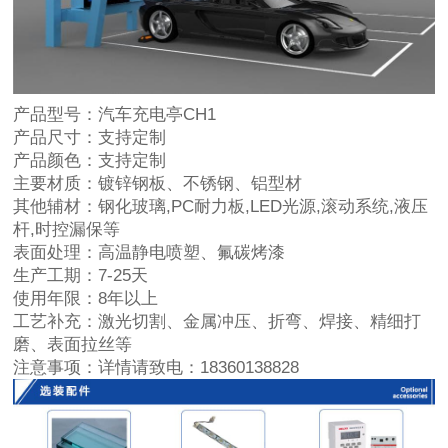
产品型号：
汽车充电亭CH1
产品尺寸：
支持定制
产品颜色：
支持定制
主要材质：
镀锌钢板、不锈钢、铝型材
其他辅材：
钢化玻璃,PC耐力板,LED光源,滚动系统,液压
杆,时控漏保等
表面处理：
高温静电喷塑、氟碳烤漆
生产工期：
7-25天
使用年限：
8年以上
工艺补充：
激光切割、金属冲压、折弯、焊接、精细打
磨、表面拉丝等
注意事项：
详情请致电：18360138828